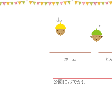
do
n-
ホーム
ど
公園におでかけ