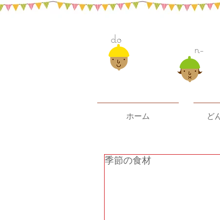
do
n-
ホーム
ど
季節の食材