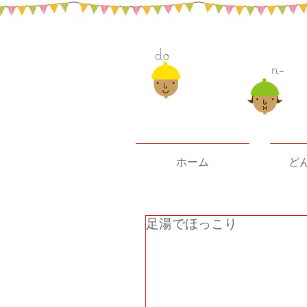
do
n-
ホーム
ど
足湯でほっこり