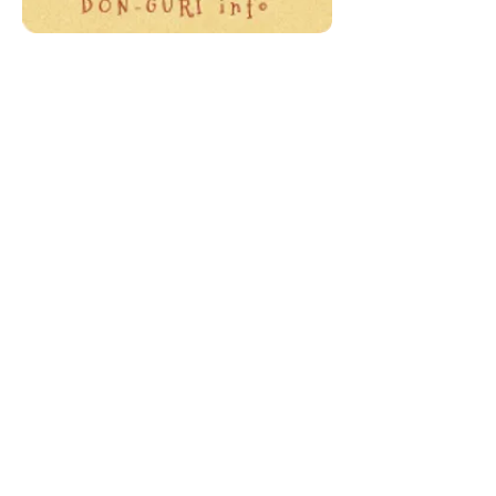
宿
泊
プ
ラ
ン