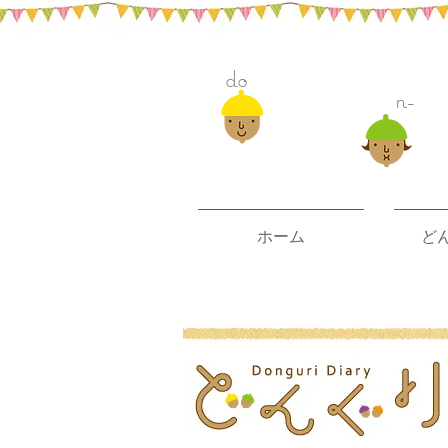
do
n-
ホーム
ど